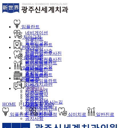
임플란트
네비게이션
치아교정
임플란트
돌출입교정
전악임플란트
전후사진
덧니교정
상악동거상술
임플란트전후사진
앞니교정
임플란트
심미치료
치아교정전후사진
과개교합교정
뼈이식임플란트
치아미백
개방교합교정
일반진료
틀니임플란트
레진치료
주걱턱교정
충치
보험임플란트
지르코니아
병원소개
재교정
틀니
재수술임플란트
신세계치과란
사랑니
커뮤니티
의료진소개
신경치료
네이버예약
진료공간
스케일링
온라인상담
진료시간/오시는길
치주질환
HOME
ㅣ
LOGIN
ㅣ
JOIN
SMS빠른상담
증명서발급안내
전화상담신청
진료장비안내
임플란트
치아교정
심미치료
일반진료
공지사항