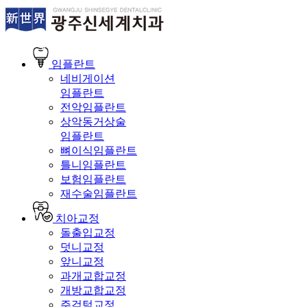
임플란트
네비게이션
임플란트
전악임플란트
상악동거상술
임플란트
뼈이식임플란트
틀니임플란트
보험임플란트
재수술임플란트
치아교정
돌출입교정
덧니교정
앞니교정
과개교합교정
개방교합교정
주걱턱교정