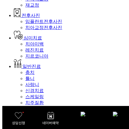
재교정
전후사진
임플란트전후사진
치아교정전후사진
심미치료
치아미백
레진치료
지르코니아
일반진료
충치
틀니
사랑니
신경치료
스케일링
치주질환
병원소개
신세계치과란
의료진소개