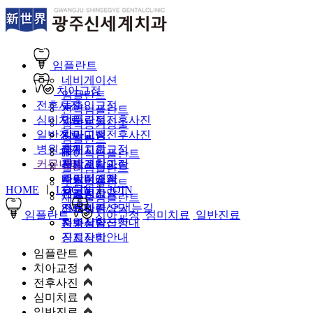
임플란트
네비게이션
치아교정
임플란트
전후사진
돌출입교정
전악임플란트
심미치료
덧니교정
임플란트전후사진
상악동거상술
일반진료
앞니교정
치아교정전후사진
치아미백
임플란트
병원소개
과개교합교정
레진치료
충치
뼈이식임플란트
커뮤니티
개방교합교정
지르코니아
틀니
신세계치과란
틀니임플란트
주걱턱교정
사랑니
의료진소개
네이버예약
보험임플란트
HOME
ㅣ
LOGIN
ㅣ
JOIN
재교정
신경치료
진료공간
온라인상담
재수술임플란트
스케일링
진료시간/오시는길
SMS빠른상담
임플란트
치아교정
심미치료
일반진료
치주질환
증명서발급안내
전화상담신청
진료장비안내
공지사항
임플란트
치아교정
전후사진
심미치료
일반진료