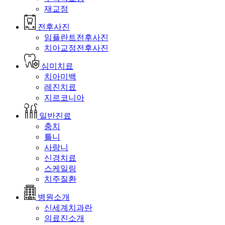
재교정
전후사진
임플란트전후사진
치아교정전후사진
심미치료
치아미백
레진치료
지르코니아
일반진료
충치
틀니
사랑니
신경치료
스케일링
치주질환
병원소개
신세계치과란
의료진소개