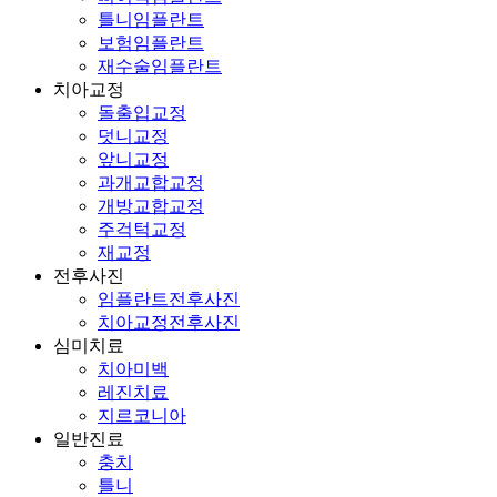
틀니임플란트
보험임플란트
재수술임플란트
치아교정
돌출입교정
덧니교정
앞니교정
과개교합교정
개방교합교정
주걱턱교정
재교정
전후사진
임플란트전후사진
치아교정전후사진
심미치료
치아미백
레진치료
지르코니아
일반진료
충치
틀니