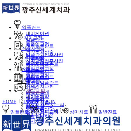
임플란트
네비게이션
치아교정
임플란트
돌출입교정
전악임플란트
전후사진
덧니교정
상악동거상술
임플란트전후사진
앞니교정
임플란트
심미치료
치아교정전후사진
과개교합교정
뼈이식임플란트
치아미백
개방교합교정
일반진료
틀니임플란트
레진치료
주걱턱교정
충치
보험임플란트
지르코니아
병원소개
재교정
틀니
재수술임플란트
신세계치과란
사랑니
커뮤니티
의료진소개
신경치료
네이버예약
진료공간
스케일링
HOME
ㅣ
LOGIN
ㅣ
JOIN
온라인상담
진료시간/오시는길
치주질환
SMS빠른상담
증명서발급안내
임플란트
치아교정
심미치료
일반진료
전화상담신청
진료장비안내
공지사항