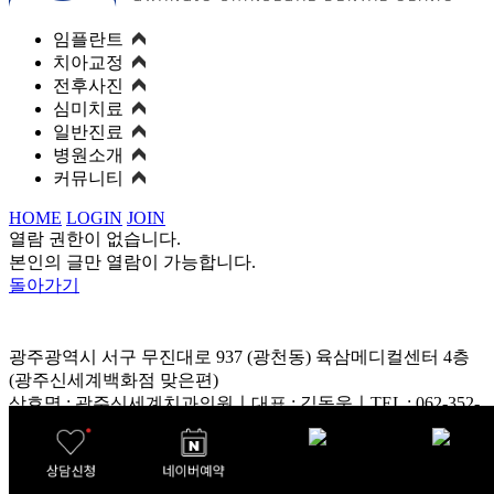
임플란트
치아교정
전후사진
심미치료
일반진료
병원소개
커뮤니티
HOME
LOGIN
JOIN
열람 권한이 없습니다.
본인의 글만 열람이 가능합니다.
돌아가기
광주광역시 서구 무진대로 937 (광천동) 육삼메디컬센터 4층
(광주신세계백화점 맞은편)
상호명 : 광주신세계치과의원ㅣ대표 : 김동욱ㅣTEL : 062-352-
7528,8528ㅣFAX : 062-352-8529ㅣ사업자등록번호 : 410-32-
08928
진료시간 : 평일 09:30–18:30 · 월요일 야간진료 ~20:00 · 토요일
09:30–13:30 · 점심 13:00–14:00 · 일·공휴일 휴진