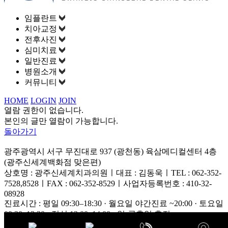
임플란트
치아교정
전후사진
심미치료
일반진료
병원소개
커뮤니티
HOME
LOGIN
JOIN
열람 권한이 없습니다.
본인의 글만 열람이 가능합니다.
돌아가기
광주광역시 서구 무진대로 937 (광천동) 육삼메디컬센터 4층
(광주신세계백화점 맞은편)
상호명 : 광주신세계치과의원ㅣ대표 : 김동욱ㅣTEL : 062-352-
7528,8528ㅣFAX : 062-352-8529ㅣ사업자등록번호 : 410-32-
08928
진료시간 : 평일 09:30–18:30 · 월요일 야간진료 ~20:00 · 토요일
09:30–13:30 · 점심 13:00–14:00 · 일·공휴일 휴진
Copyright© 2020 Gwangju Shinsegae Dental Clinic. ALL RIGHTS