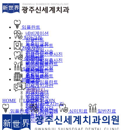
임플란트
네비게이션
치아교정
임플란트
돌출입교정
전악임플란트
전후사진
덧니교정
상악동거상술
임플란트전후사진
앞니교정
임플란트
심미치료
치아교정전후사진
과개교합교정
뼈이식임플란트
치아미백
개방교합교정
일반진료
틀니임플란트
레진치료
주걱턱교정
충치
보험임플란트
지르코니아
병원소개
재교정
틀니
재수술임플란트
신세계치과란
사랑니
커뮤니티
의료진소개
신경치료
네이버예약
진료공간
스케일링
HOME
ㅣ
LOGIN
ㅣ
JOIN
온라인상담
진료시간/오시는길
치주질환
SMS빠른상담
증명서발급안내
임플란트
치아교정
심미치료
일반진료
전화상담신청
진료장비안내
공지사항