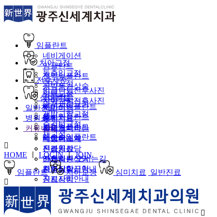
임플란트
네비게이션
치아교정
임플란트
돌출입교정
전악임플란트
전후사진
덧니교정
상악동거상술
임플란트전후사진
앞니교정
임플란트
심미치료
치아교정전후사진
과개교합교정
뼈이식임플란트
일반진료
치아미백
개방교합교정
틀니임플란트
병원소개
레진치료
충치
주걱턱교정
보험임플란트
커뮤니티
지르코니아
틀니
신세계치과란
재교정
재수술임플란트
사랑니
의료진소개
네이버예약
신경치료
진료공간
온라인상담
HOME
ㅣ
LOGIN
ㅣ
JOIN
스케일링
진료시간/오시는길
SMS빠른상담
치주질환
증명서발급안내
전화상담신청
임플란트
치아교정
심미치료
일반진료
진료장비안내
공지사항