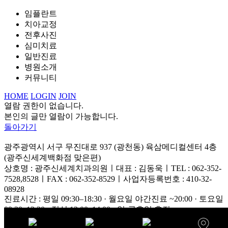
임플란트
치아교정
전후사진
심미치료
일반진료
병원소개
커뮤니티
HOME
LOGIN
JOIN
열람 권한이 없습니다.
본인의 글만 열람이 가능합니다.
돌아가기
광주광역시 서구 무진대로 937 (광천동) 육삼메디컬센터 4층
(광주신세계백화점 맞은편)
상호명 : 광주신세계치과의원ㅣ대표 : 김동욱ㅣTEL : 062-352-
7528,8528ㅣFAX : 062-352-8529ㅣ사업자등록번호 : 410-32-
08928
진료시간 : 평일 09:30–18:30 · 월요일 야간진료 ~20:00 · 토요일
09:30–13:30 · 점심 13:00–14:00 · 일·공휴일 휴진
Copyright© 2020 Gwangju Shinsegae Dental Clinic. ALL RIGHTS